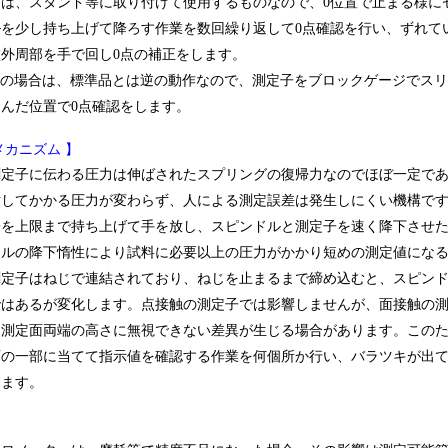
は、スタンド等に取り付けて使用するものなので、0位置で止まる様に
を少し持ち上げて降ろす作業を数回繰り返して0点確認を行い、ずれて
外周部を手で回し0点の補正をします。
ジの場合は、標準品とは逆の動作なので、測定子をブロックゲージでスリ
んだ位置で0点確認をします。
メカニズム 】
測定子に伝わる圧力は伸ばされたスプリングの復帰力なのでほぼ一定で
対してかかる圧力が変わらず、人による測定誤差は発生しにくい機構で
子を上限まで持ち上げて手を放し、スピンドルと測定子を速く降下させ
ドルの降下惰性により試料に必要以上の圧力がかかり短めの測定値にな
測定子はねじで連結されており、ねじを止まるまで締め込むと、スピン
ではあるが変化します。点接触の測定子では影響しませんが、面接触の
し測定面両端の高さに無視できない差異が生じる場合があります。この
面の一部に当てて指示値を確認する作業を何個所か行い、バラツキが出
ります。