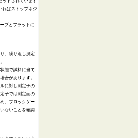
セットされています
いればストップネジ
ーブとフラットに
あり、繰り返し測定
す。
た状態で試料に当て
る場合があります。
ドルに対し測定子の
測定子では測定面の
ため、ブロックゲー
ていないことを確認