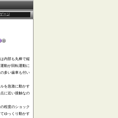
ルゲージ
ルは内部も丸棒で縦
線運動が回転運動に
数の多い歯車も付い
ドルを急激に動かす
く点に近い接触なの
この程度のショック
えてゆっくり動かす