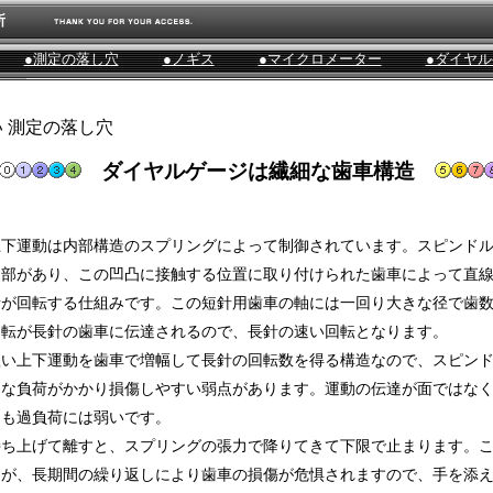
所
●測定の落し穴
●ノギス
●マイクロメーター
●ダイヤ
 測定の落し穴
ダイヤルゲージは繊細な歯車構造
上下運動は内部構造のスプリングによって制御されています。スピンド
凸部があり、この凹凸に接触する位置に取り付けられた歯車によって直
針が回転する仕組みです。この短針用歯車の軸には一回り大きな径で歯
回転が長針の歯車に伝達されるので、長針の速い回転となります。
短い上下運動を歯車で増幅して長針の回転数を得る構造なので、スピン
きな負荷がかかり損傷しやすい弱点があります。運動の伝達が面ではな
らも過負荷には弱いです。
持ち上げて離すと、スプリングの張力で降りてきて下限で止まります。
んが、長期間の繰り返しにより歯車の損傷が危惧されますので、手を添