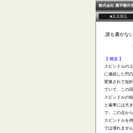
株式会社 萬平製作
●ＨＯＭＥ
誰も書かない
【 構造
】
スピンドルの
に連続した凹
変換されて短
ていて、この
スピンドルの
と歯車には大
で、この点か
スピンドルを
では壊れませ