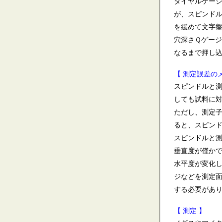
ダイヤルゲージ
が、スピンドル
を緩めて文字盤
穴深さＱゲー
なるまで押し込
【 測定誤差の
スピンドルと
しても試料に
ただし、測定
ると、スピン
スピンドルと
垂直度が僅か
水平度が変化
ジなどを測定
する必要があ
【 測定 】